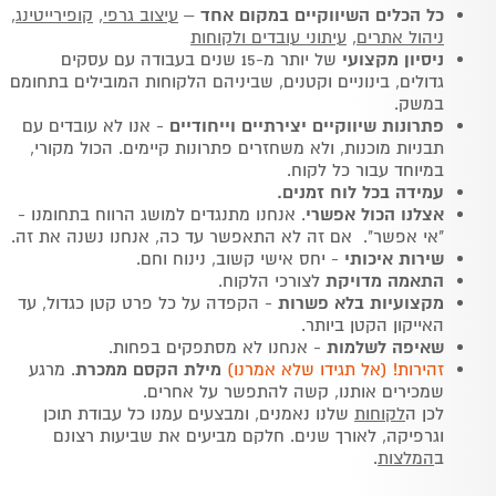
כל הכלים השיווקיים במקום אחד
–
עיצוב גרפי
,
קופירייטינג
,
ניהול אתרים
,
עיתוני עובדים ולקוחות
ניסיון מקצועי
של יותר מ-15 שנים בעבודה עם עסקים
גדולים, בינוניים וקטנים, שביניהם הלקוחות המובילים בתחומם
במשק.
פתרונות שיווקיים יצירתיים וייחודיים
- אנו לא עובדים עם
תבניות מוכנות, ולא משחזרים פתרונות קיימים. הכול מקורי,
במיוחד עבור כל לקוח.
עמידה בכל לוח זמנים.
אצלנו הכול אפשרי
. אנחנו מתנגדים למושג הרווח בתחומנו -
"אי אפשר". אם זה לא התאפשר עד כה, אנחנו נשנה את זה.
שירות איכותי
- יחס אישי קשוב, נינוח וחם.
התאמה מדויקת
לצורכי הלקוח.
מקצועיות
בלא פשרות
- הקפדה על כל פרט קטן כגדול, עד
האייקון הקטן ביותר.
שאיפה לשלמות
- אנחנו לא מסתפקים בפחות.
זהירות! (אל תגידו שלא אמרנו)
מילת הקסם ממכרת
. מרגע
שמכירים אותנו, קשה להתפשר על אחרים.
לכן ה
לקוחות
שלנו נאמנים, ומבצעים עמנו כל עבודת תוכן
וגרפיקה, לאורך שנים. חלקם מביעים את שביעות רצונם
ב
המלצות
.