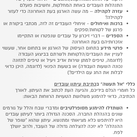
התנהלות העובדים באחת המחלקות, וחשיבות פועלם
עזרה לקהילה
– מה עשה הארגון בעת האחרונה כדי לעזור
לקהילה?
ברכות ואיחולים
- איחולי העובדים זה לזה, מכתבי ביקורת או
פרגון של לקוחות/ספקים
הספדים
– דברי זיכרון על עובדים שנפטרו או התקיימו
אזכרותיהם בעת האחרונה
פרטי מידע
בתחום העיסוק של הארגון או בתחום אחר, שעשוי
לעניין את העובדים/הלקוחות ולשרתם בביצוע העבודה
(לדוגמה, טיפים למתן שירות אדיב ויעיל או טיפים לתזונה
נכונה השעות העבודה) או בשעות הפנאי (לדוגמה, היכן כדאי
לבלות את החג עם הילדים?)
כללי "אל תעשה" ב
כתיבת עיתון עובדים
כל חומרי הגלם בידיכם, והגיעה העת לכתוב את העיתון. לאורך
הכתיבה, כדאי להימנע משלושת הטעויות הרווחות הבאות:
השתדלו להימנע מסופרלטיבים
ומדברי שבח והלל על גורמים
שונים בהנהלת החברה. הסכנה הגדולה ביותר לעיתון עובדים
היא להיתפש כלא מציאותי ומתנשא. עיתון שהוא "שופר של
ההנהלה" לא יזכה להצלחה גדולה של העובד, ולרוב יושלך
לפח.