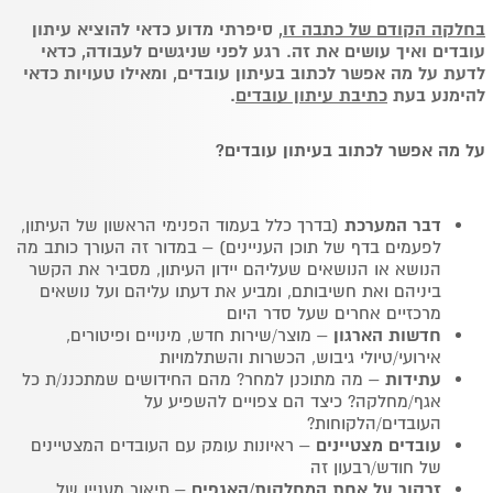
בחלקה הקודם של כתבה זו
, סיפרתי מדוע כדאי להוציא עיתון
עובדים ואיך עושים את זה. רגע לפני שניגשים לעבודה, כדאי
לדעת על מה אפשר לכתוב בעיתון עובדים, ומאילו טעויות כדאי
להימנע בעת
כתיבת עיתון עובדים
.
על מה אפשר לכתוב בעיתון עובדים?
דבר המערכת
(בדרך כלל בעמוד הפנימי הראשון של העיתון,
לפעמים בדף של תוכן העניינים) – במדור זה העורך כותב מה
הנושא או הנושאים שעליהם יידון העיתון, מסביר את הקשר
ביניהם ואת חשיבותם, ומביע את דעתו עליהם ועל נושאים
מרכזיים אחרים שעל סדר היום
חדשות הארגון
– מוצר/שירות חדש, מינויים ופיטורים,
אירועי/טיולי גיבוש, הכשרות והשתלמויות
עתידות
– מה מתוכנן למחר? מהם החידושים שמתכננ/ת כל
אגף/מחלקה? כיצד הם צפויים להשפיע על
העובדים/הלקוחות?
עובדים מצטיינים
– ראיונות עומק עם העובדים המצטיינים
של חודש/רבעון זה
זרקור על אחת המחלקות/האגפים
– תיאור מעניין של