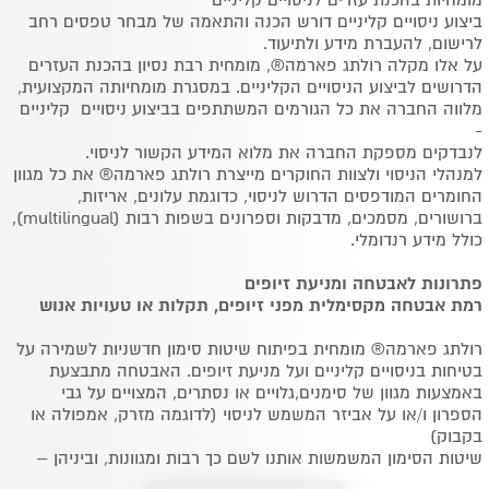
מומחיות בהכנת עזרים לניסויים קליניים
ביצוע ניסויים קליניים דורש הכנה והתאמה של מבחר טפסים רחב
לרישום, להעברת מידע ולתיעוד.
על אלו מקלה רולתג פארמה®, מומחית רבת נסיון בהכנת העזרים
הדרושים לביצוע הניסויים הקליניים. במסגרת מומחיותה המקצועית,
מלווה החברה את כל הגורמים המשתתפים בביצוע ניסויים קליניים
-
לנבדקים מספקת החברה את מלוא המידע הקשור לניסוי.
למנהלי הניסוי ולצוות החוקרים מייצרת רולתג פארמה® את כל מגוון
החומרים המודפסים הדרוש לניסוי, כדוגמת עלונים, אריזות,
ברושורים, מסמכים, מדבקות וספרונים בשפות רבות (multilingual),
כולל מידע רנדומלי.
פתרונות לאבטחה ומניעת זיופים
רמת אבטחה מקסימלית מפני זיופים, תקלות או טעויות אנוש
רולתג פארמה® מומחית בפיתוח שיטות סימון חדשניות לשמירה על
בטיחות בניסויים קליניים ועל מניעת זיופים. האבטחה מתבצעת
באמצעות מגוון של סימנים,גלויים או נסתרים, המצויים על גבי
הספרון ו/או על אביזר המשמש לניסוי (לדוגמה מזרק, אמפולה או
בקבוק)
שיטות הסימון המשמשות אותנו לשם כך רבות ומגוונות, וביניהן –