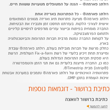
רולתג פארמה® – הגנה על המטופלים מטעויות ששוות חיים.
רולתג פארמה® - כל הפתרונות באריזה אחת
רולתג פארמה® מציעה פתרונות תיוג ואריזה מגוונים המותאמים
אישית לצורכי הלקוח. בעזרתנו תחסכו זמן ותגבירו את הבטיחות.
החברה מומחית בפיתוח ובייצור עזרים מודפסים לניסויים קליניים
ולתחום הפרמצבטיקה.
על לקוחות החברה נמנות מרבית חברות התרופות והביוטכנולוגיה
בארץ.
כחלק מרשת של חברות מובילות בעולם, רולתג פארמה® עובדת
ומייצרת תחת זיכיון בלעדי של רשת Fix-a-form העולמית. הרשת
היא ספקית חברות התרופות הגדולות בעולם.
כמו כן, החברה מייצגת בלעדית גם את תגי הזמן והטמפרטורה
(®istrip) מבית Timestrip®.
פתרונותיה האיכותיים של רולתג פארמה® נתמכים במערכת אבטחת
איכות העומדת בתקן GMP.
כתיבת ברושור - דוגמאות נוספות
כתיבת ברושור לוואצה
לחצו להמשך