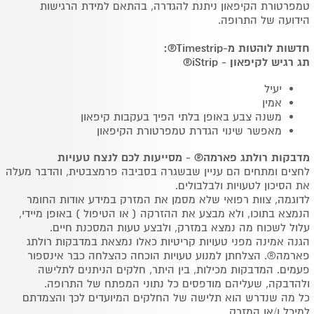
טמפרטורת הקיפאון ניתנת להגדרה, בהתאם למידת הרגישות
הידועה של התרופה.
חדשות לוהטות מ-Timestrip®:
תג רגיש לקיפאון - iStrip®
יעיל
אמין
משנה צבע באופן בלתי הפיך בעקבות קיפאון
מאפשר שינוי הגדרת טמפרטורת הקיפאון
מדבקות רולתג פארמה® - מסייעות לכם לנצח טעויות
לחצים ומתחים הם עניין שבשגרה בסביבה פרמצבטית, והדבר מעלה
את הסיכון לטעויות ולבלבולים.
לדוגמה, צוות רפואי שלא מסמן את המזרק במידע אודות החומר
הנמצא בתוכו, ולא מבצע את ההזרקה ( או הטיפול ) באופן מיידי,
עלול לשכוח מה נמצא במזרק, ולבצע טעות המסכנת חיים.
הגנה אמינה מפני טעויות קריטיות כאלו נמצאת במדבקות רולתג
פארמה®. הצלחתן למנוע טעויות הוכחה כהצלחה כבר אינספור
פעמים. המדבקות מכילות, בין היתר, חלקים הניתנים לתלישה
ולהדבקה, שעליהם מודפסים כל נתוני המפתח של התרופה.
כל מה שנדרש הוא תלישה של החלקים המיועדים לכך והצמדתם
למיכל ו/או המזרק