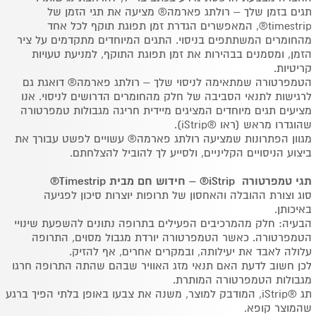
תגים בזמן שלך – רולתג פארמה® מציעה את תגי הזמן של
timestrip®, המאפשרים הגדרת זמן תפוגת תוקף לכל אחד
מהחומרים המשתתפים בניסוי. התגים המיוחדים מתקדמים על ציר
הזמן, ומסמנים בבהירות את זמן תפוגת התוקף, למניעת טעויות
קריטיות.
הטמפרטורה שמתאימה לניסוי שלך – רולתג פארמה® דואגת גם
לרגישות לתנאי הסביבה של חלק מהחומרים הדרושים לניסוי. אנו
מציעים תגים מיוחדים המציגים מיידית חריגה מגבולות טמפרטורה
שהוגדרו מראש (ראו ®iStrip).
מגוון הפתרונות שמציעה רולתג פארמה® עשויים לפשט עבורך את
ביצוע הניסויים הקליניים, ולסייע לך להוביל להצלחתם.
תגי טמפרטורה iStrip® – חידוש חם מבית Timestrip®
סוג וצורת ההובלה והאחסון של תרופות יוצרות סיכון לפגיעה
באיכותן.
הבעיה: חלק מהמרכיבים הפעילים בתרופה נתונים להשפעת שינויי
הטמפרטורה. כאשר הטמפרטורה יורדת מגבול מסוים, התרופה
עלולה לאבד את יעילותה, ובמקרים אחרים, אף להזיק.
לכן חשוב לדעת האם תנאי מזג האוויר שבהם שהתה התרופה חרגו
מגבולות הטמפרטורה המותרת.
תג ®iStrip, המודבק למוצר, משנה את צבעו באופן בלתי הפיך ברגע
שהמוצר קופא.