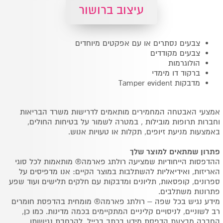
עיצוב ברושור
צבעים נסתרים או עם אפקטים מיוחדים
צבעים מקודדים
הולוגרמות
ברקוד דו מימדי
מדבקות Tamper evident
אמצעי האבטחה המחמירים מותאמים לדרישות משרד הבריאות
וחברות תרופות מובילות , במטרה לשמור על בטיחות החולים,
באמצעות מניעת זיופים, תקלות או טעויות אנוש.
פתרון שמתאים למוצר שלך
ההדפסות הייחודיות שמציעה רולתג פארמה® מותאמות לכל סוגי
האריזות, ואידיאליות להשתלבות במוצר הקיים: אנו מדפיסים על
ספרונים, קופסאות, תליונים ומדבקות עם חלקים תלישים ועוד שפע
פתרונות משתלבים.
מידע נגיש בכל שפה – רולתג פארמה® מומחית בהדפסת חומרים
רב לשוניים, לניסויים קליניים המתקיימים בכמה מדינות. כמו כן,
החברה מבצעת הדפסת מידע בכתב ברייל, להרחבת נגישותו .