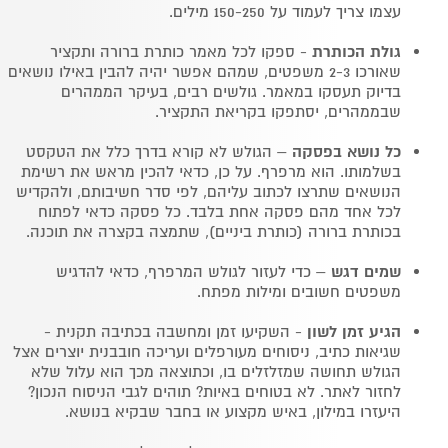
עצמו צריך לעמוד על 150-250 מילים.
גולת הכותרת
- ספקו לכל מאמר כותרת ברורה ותקציר
שאורכו 2-3 משפטים, שמהם אפשר יהיה להבין באילו נושאים
בדיוק תעסקו במאמר. גולשים רבים, בעיקר הממהרים
שבממהרים, יסתפקו בקריאת התקציר.
כל נושא בפסקה
– הגולש לא קורא בדרך כלל את הטקסט
בשלמותו. הוא מרפרף. על כן, כדאי להכין מראש את רשימת
הנושאים שתרצו לכתוב עליהם, לפי סדר חשיבותם, ולהקדיש
לכל אחד מהם פסקה אחת בלבד. כל פסקה כדאי לפתוח
בכותרת ברורה (כותרת ביניים), שתמצה בקצרה את תוכנה.
שמים דגש
– כדי לעזור לגולש המרפרף, כדאי להדגיש
משפטים חשובים ומילות מפתח.
הגיע זמן לשון
- השקיעו זמן ומחשבה בכתיבה תקנית -
שגיאות כתיב, ניסוחים מעורפלים ועריכה חובבנית יוצרים אצל
הגולש תחושה שמזלזלים בו, וכתוצאה מכך הוא עלול שלא
לחזור לאתר. לא בטוחים באיות? תוהים לגבי הניסוח הנכון?
היעזרו במילון, באיש מקצוע או בחבר שבקיא בנושא.