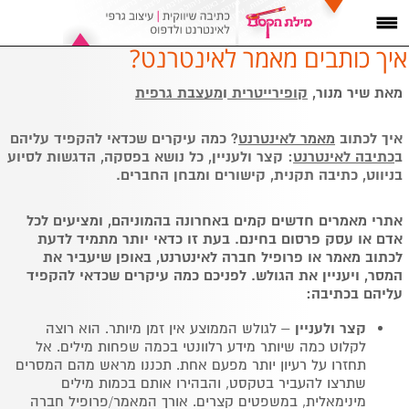
איך כותבים מאמר לאינטרנט?
מאת שיר מנור,
קופירייטרית
ו
מעצבת גרפית
איך לכתוב
מאמר לאינטרנט
? כמה עיקרים שכדאי להקפיד עליהם
ב
כתיבה לאינטרנט
: קצר ולעניין, כל נושא בפסקה, הדגשות לסיוע
בניווט, כתיבה תקנית, קישורים ומבחן החברים.
אתרי מאמרים חדשים קמים באחרונה בהמוניהם, ומציעים לכל
אדם או עסק פרסום בחינם. בעת זו כדאי יותר מתמיד לדעת
לכתוב מאמר או פרופיל חברה לאינטרנט, באופן שיעביר את
המסר, ויעניין את הגולש. לפניכם כמה עיקרים שכדאי להקפיד
עליהם בכתיבה:
קצר ולעניין
– לגולש הממוצע אין זמן מיותר. הוא רוצה
לקלוט כמה שיותר מידע רלוונטי בכמה שפחות מילים. אל
תחזרו על רעיון יותר מפעם אחת. תכננו מראש מהם המסרים
שתרצו להעביר בטקסט, והבהירו אותם בכמות מילים
מינימאלית, במשפטים קצרים. אורך המאמר/פרופיל חברה